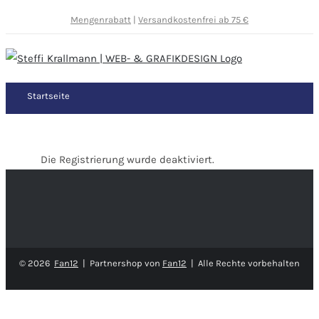
Mengenrabatt
|
Versandkostenfrei ab 75 €
Startseite
Die Registrierung wurde deaktiviert.
©
2026
Fan12
| Partnershop von
Fan12
| Alle Rechte vorbehalten